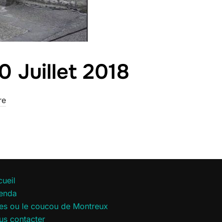
 Juillet 2018
re
ueil
enda
les ou le coucou de Montreux
us contacter