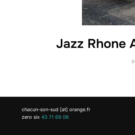
Jazz Rhone A
p
chacun-son-sud [at] orange.fr
zero six
43 71 69 06