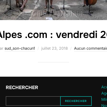
lpes .com : vendredi 20
Publié
ar
sud_son-chacun1
juillet 23, 2018
Aucun commentai
le
RECHERCHER
Acc
Ag
Mi
RECHERCHER
No